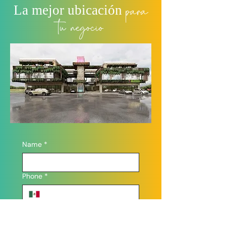
para
La mejor ubicación
tu negocio
Name
*
Phone
*
Email
*