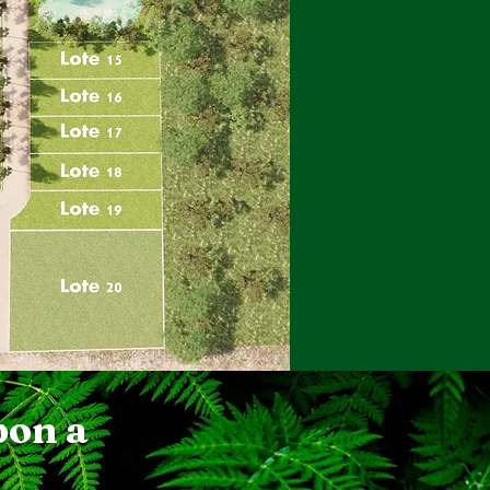
pon
a