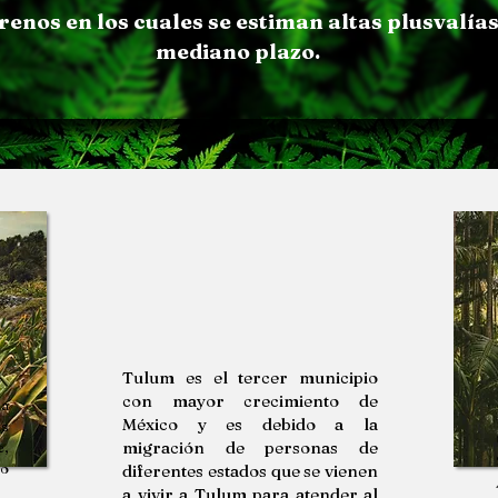
renos en los cuales se estiman altas plusvalías
mediano plazo.
Tulum es el tercer municipio
con mayor crecimiento de
la
México y es debido a la
s
migración de personas de
e,
no
diferentes estados que se vienen
a vivir a Tulum para atender al