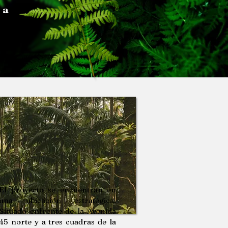
 a
El proyecto se encuentran en
una ubicación estratégica.
Situado enfrente de la Avenida
45 norte y a tres cuadras de la