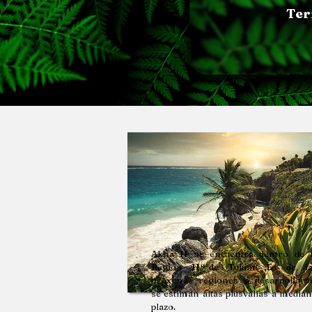
Ter
Akna II se encuentra dentro de 
Región 11 de Tulum. Es de la
próximas regiones a desarrollars
se estiman altas plusvalías a media
plazo.