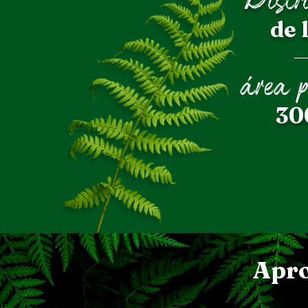
de 
área p
30
Apro