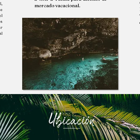
l,
mercado vacacional.
de
el
os
er
al
Ubicación