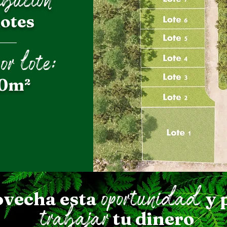
lotes
or lote:
0m²
oportunidad
vecha esta
y 
trabajar
tu dinero